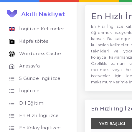
Akıllı Nakliyat
En Hızlı İ
En Hızlı İngilizce kat
İngilizce Kelimeler
öğrenmek isteyenler
kapsar. Bu kategor
Képfeltöltés
kullanılan kelimeler, 
teknikleri ve yoğun
Wordpress Cache
kolayca kavramanızı
Özellikle zamanı kıs
Anasayfa
edinmek veya hız
isteyenler için i
5 Günde İngilizce
maksimum verimle İng
İngilizce
Dil Eğitimi
En Hızlı İngiliz
En Hızlı İngilizce
YAZI BAŞLIĞI
En Kolay İngilizce