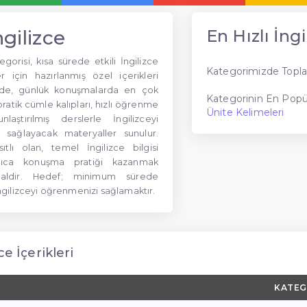
ngilizce
En Hızlı İngi
egorisi, kısa sürede etkili İngilizce
Kategorimizde Topla
 için hazırlanmış özel içerikleri
ide, günlük konuşmalarda en çok
Kategorinin En Popül
pratik cümle kalıpları, hızlı öğrenme
Ünite Kelimeleri
laştırılmış derslerle İngilizceyi
 sağlayacak materyaller sunulur.
ıtlı olan, temel İngilizce bilgisi
lıca konuşma pratiği kazanmak
dealdir. Hedef; minimum sürede
ilizceyi öğrenmenizi sağlamaktır.
ce İçerikleri
KATEG