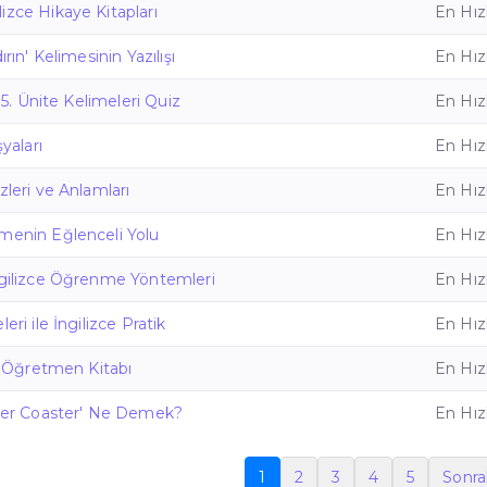
izce Hikaye Kitapları
En Hızl
ırın' Kelimesinin Yazılışı
En Hızl
e 5. Ünite Kelimeleri Quiz
En Hızl
şyaları
En Hızl
zleri ve Anlamları
En Hızl
menin Eğlenceli Yolu
En Hızl
ngilizce Öğrenme Yöntemleri
En Hızl
eri ile İngilizce Pratik
En Hızl
ce Öğretmen Kitabı
En Hızl
ller Coaster' Ne Demek?
En Hızl
1
2
3
4
5
Sonra