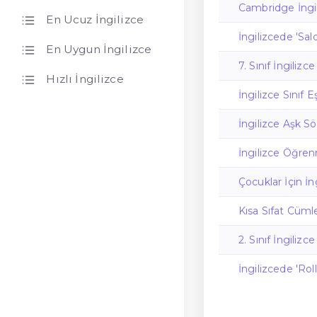
Cambridge İngil
En Ucuz İngilizce
İngilizcede 'Sald
En Uygun İngilizce
7. Sınıf İngilizc
Hızlı İngilizce
İngilizce Sınıf E
İngilizce Aşk Sö
İngilizce Öğren
Çocuklar İçin İ
Kısa Sıfat Cümlel
2. Sınıf İngiliz
İngilizcede 'Ro