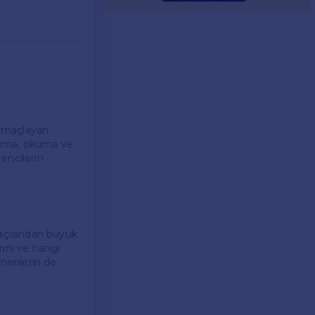
i amaçlayan
onuşma, okuma ve
rencilerin
 açısından büyük
rını ve hangi
tmenlerin de