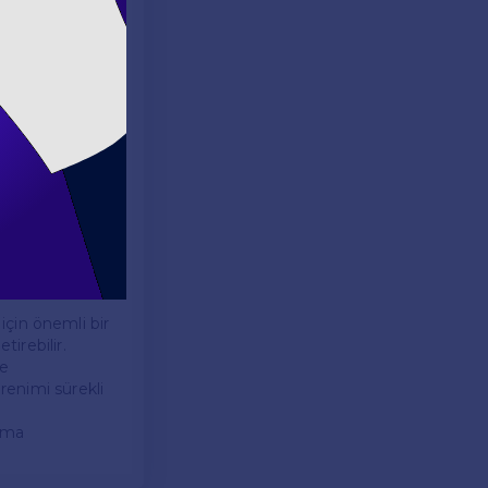
eğitim platformu
aktadır. Bu
ek açıklamalar
nler,
abilirler. Ayrıca
nda da
 için önemli bir
tirebilir.
ve
ğrenimi sürekli
ışma