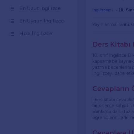
En Ucuz İngilizce
İngilizcemi
10. Sın
En Uygun İngilizce
Yayınlanma Tarihi: 
Hızlı İngilizce
Ders Kitabı
10. sınıf İngilizce D
kapsamlı bir kaynakt
yazma becerilerini p
İngilizceyi daha et
Cevapların
Ders kitabı cevapla
bir öneme sahiptir.
alanlarda daha fazla
öğrencilerin ilerleme
Cevaplara U