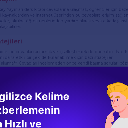
ikey Yayınları ders kitabı cevaplarına ulaşmak, öğrenciler için baze
itli kaynaklardan ve internet üzerinden bu cevaplara erişim sağl
er, okulda öğretmenlerinden yardım alarak veya arkadaşlarıyla 
aşabilirler.
tejileri
ar, bu cevapları anlamak ve içselleştirmek de önemlidir. İşte 10. 
nı daha etkili bir şekilde kullanabilmek için bazı stratejiler:
Çalışma**: Cevapları incelemeden önce kendi başına soruları çö
arda eksik olduğunuzu daha iyi anlayabilirsiniz.
ışma**: Cevapları arkadaşlarınızla birlikte inceleyerek, farklı bakış a
ı daha iyi pekiştirebilirsiniz.
Karşılaştırma**: Cevaplarınızı, ders sırasında aldığınız notlarla karşı
yabilirsiniz.
gilizce Kelime
rar Yapma**: Cevapları öğrendikten sonra, ders kitabındaki etkinlikl
ekiştirebilirsiniz.
zberlemenin
aklar ve Forumlar
 Hızlı ve