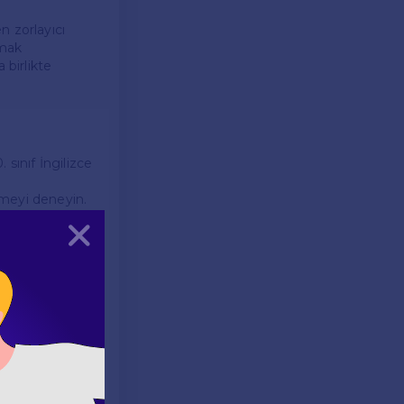
n zorlayıcı
amak
birlikte
sınıf İngilizce
zmeyi deneyin.
Kapat
çıları
laştırarak
eri tekrar