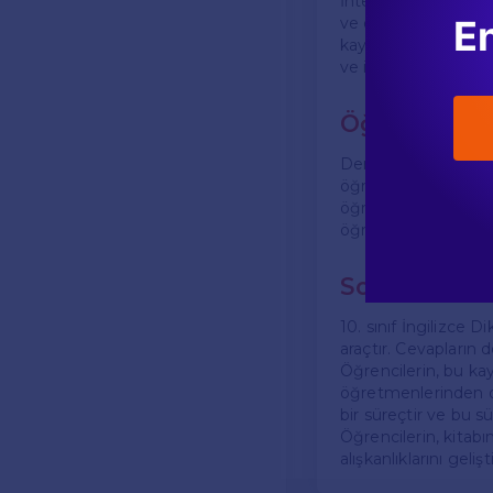
İnternet, ders kitab
En
ve öğrenci forumu, 1
kaynaklar sayesinde
ve ipuçları da elde e
Öğretmen D
Ders kitabı cevapla
öğrencilerin hangi k
öğretmenler, cevapl
öğrencileri yönlendir
Sonuç
10. sınıf İngilizce Di
araçtır. Cevapların d
Öğrencilerin, bu ka
öğretmenlerinden des
bir süreçtir ve bu 
Öğrencilerin, kitabı
alışkanlıklarını geliş