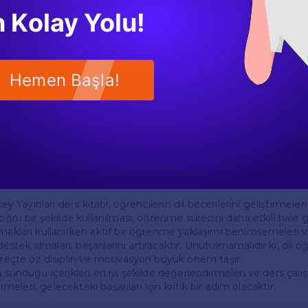
ı cevaplarına ulaşmak için oldukça zengin bir kaynaktır. Birçok 
 Kolay Yolu!
0. sınıf İngilizce Dikey Yayınları ders kitabı cevaplarını paylaşm
, öğrenciler yalnızca cevapları bulmakla kalmaz, aynı zamanda 
debilirler.
esteği
Hemen Başla!
rı konusunda en iyi rehberlik, öğretmenlerden alınabilir. Öğretme
onularda zorlandıklarını gözlemleyerek, onlara özel destek sağlay
arın nasıl analiz edileceği ve nasıl daha iyi öğrenileceği konusu
ebilir.
key Yayınları ders kitabı, öğrencilerin dil becerilerini geliştirmeleri
oğru bir şekilde kullanılması, öğrenme sürecini daha etkili hale ge
ynakları kullanırken aktif bir öğrenme yaklaşımı benimsemeleri 
tek almaları, başarılarını artıracaktır. Unutulmamalıdır ki, dil ö
süreçte öz disiplin ve motivasyon büyük önem taşır.
n sunduğu içerikleri en iyi şekilde değerlendirmeleri ve ders çal
tirmeleri, gelecekteki başarıları için kritik bir adım olacaktır.