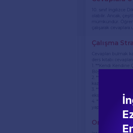
10. sınıf İngilizce D
olabilir. Ancak, çeş
mümkündür. Öğrencil
çalışarak cevaplara ul
Çalışma Stra
Cevapları bulmak kad
ders kitabı cevapları
1. **Kendi Kendine 
Böylece hangi konul
2. **Arkadaşlarla Çal
kazanabilir ve konular
3. **Ders Notları ile 
eksiklerinizi tamamla
İn
4. **Etkinlikleri Tek
yaparak bilgilerinizi p
E
Online Kayn
En