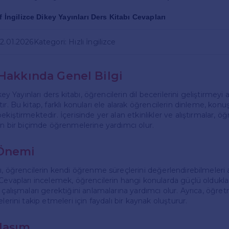
ıf İngilizce Dikey Yayınları Ders Kitabı Cevapları
02.01.2026
Kategori: Hızlı İngilizce
 Hakkında Genel Bilgi
ikey Yayınları ders kitabı, öğrencilerin dil becerilerini geliştirmey
ır. Bu kitap, farklı konuları ele alarak öğrencilerin dinleme, k
ekiştirmektedir. İçerisinde yer alan etkinlikler ve alıştırmalar, öğ
kin bir biçimde öğrenmelerine yardımcı olur.
 Önemi
rı, öğrencilerin kendi öğrenme süreçlerini değerlendirebilmeleri
 Cevapları incelemek, öğrencilerin hangi konularda güçlü oldukla
 çalışmaları gerektiğini anlamalarına yardımcı olur. Ayrıca, öğre
lerini takip etmeleri için faydalı bir kaynak oluşturur.
laşım