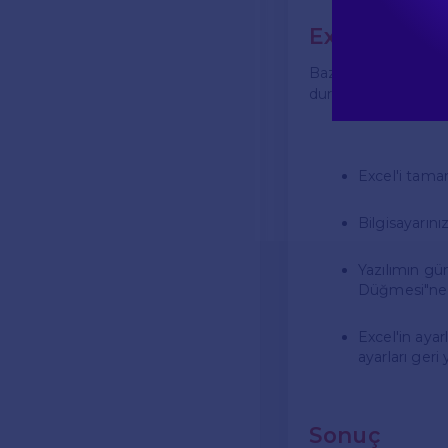
Excel 2007'
Bazı kullanıcılar, 
durumlarda aşağıdaki 
Excel'i tama
Bilgisayarını
Yazılımın gü
Düğmesi"ne tı
Excel'in ayar
ayarları geri 
Sonuç