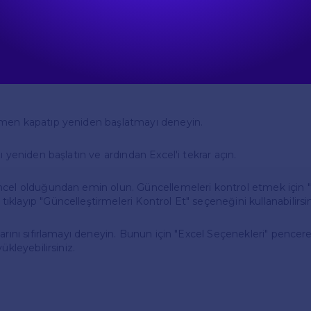
de Dil Değiştirme Problemleri
Excel 2007'de dil değiştirme işlemi sırasında sorunlarla karşıl
önerileri dikkate alabilirsiniz:
men kapatıp yeniden başlatmayı deneyin.
zı yeniden başlatın ve ardından Excel'i tekrar açın.
ncel olduğundan emin olun. Güncellemeleri kontrol etmek için "
klayıp "Güncelleştirmeleri Kontrol Et" seçeneğini kullanabilirsin
larını sıfırlamayı deneyin. Bunun için "Excel Seçenekleri" pencer
yükleyebilirsiniz.