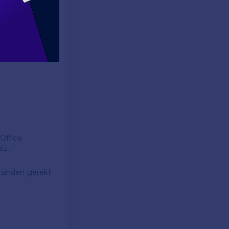
aşabilir. Bu tür
Office
iz.
esinden gerekli