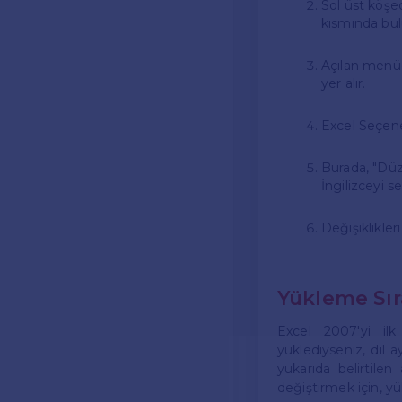
Sol üst köşe
kısmında bul
Açılan menüd
yer alır.
Excel Seçene
Burada, "Düz
İngilizceyi se
Değişiklikle
Yükleme Sır
Excel 2007'yi ilk 
yüklediyseniz, dil 
yukarıda belirtilen
değiştirmek için, y