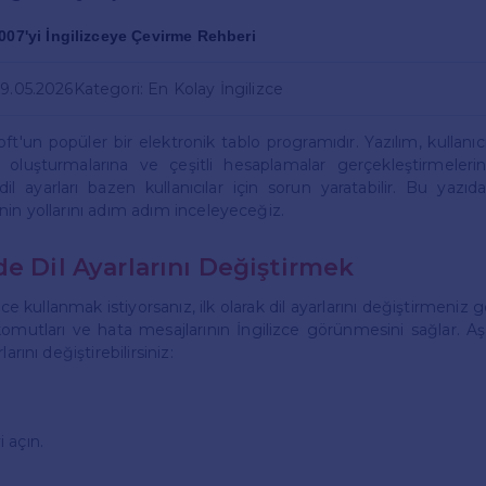
007'yi İngilizceye Çevirme Rehberi
09.05.2026
Kategori: En Kolay İngilizce
t'un popüler bir elektronik tablo programıdır. Yazılım, kullanıcıl
k oluşturmalarına ve çeşitli hesaplamalar gerçekleştirmelerin
l ayarları bazen kullanıcılar için sorun yaratabilir. Bu yazıd
nin yollarını adım adım inceleyeceğiz.
de Dil Ayarlarını Değiştirmek
ce kullanmak istiyorsanız, ilk olarak dil ayarlarını değiştirmeniz g
komutları ve hata mesajlarının İngilizce görünmesini sağlar. Aş
arını değiştirebilirsiniz:
 açın.