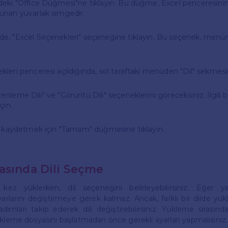
deki "Office Düğmesi"ne tıklayın. Bu düğme, Excel penceresinin
unan yuvarlak simgedir.
e, "Excel Seçenekleri" seçeneğine tıklayın. Bu seçenek, menün
kleri penceresi açıldığında, sol taraftaki menüden "Dil" sekmesin
enleme Dili" ve "Görüntü Dili" seçeneklerini göreceksiniz. İlgili
çin.
ri kaydetmek için "Tamam" düğmesine tıklayın.
asında Dili Seçme
kez yüklerken, dil seçeneğini belirleyebilirsiniz. Eğer yaz
ayarlarını değiştirmeye gerek kalmaz. Ancak, farklı bir dilde yük
 adımları takip ederek dili değiştirebilirsiniz. Yükleme sırasınd
ükleme dosyasını başlatmadan önce gerekli ayarları yapmalısınız.