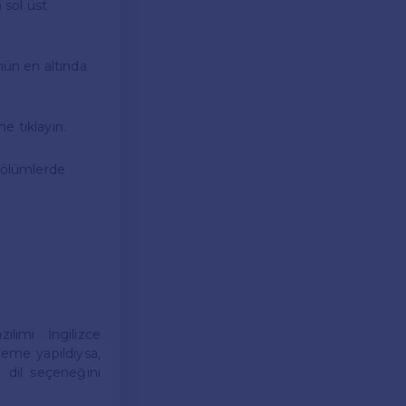
 sol üst
ün en altında
e tıklayın.
 bölümlerde
ılımı İngilizce
leme yapıldıysa,
a dil seçeneğini