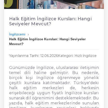
En Ucuz İngilizce
En Uygun İngilizce
Halk Eğitim İngilizce Kursları: Hangi
Seviyeler Mevcut?
Hızlı İngilizce
İngilizcemi
Halk Eğitim İngilizce Kursları: Hangi Seviyeler
Mevcut?
Yayınlanma Tarihi: 12.06.2026
Kategori: Hızlı İngilizce
Günümüzde İngilizce, uluslararası iletişimin
temel dili haline gelmiştir. Bu nedenle,
birçok kişi İngilizce öğrenmeye yönelik
çeşitli kurslara katılmaktadır. Türkiye'deki
halk eğitim merkezleri de, herkesin
erişebileceği uygun fiyatlı İngilizce kursları
sunarak dil öğrenimini desteklemektedir. Bu
yazıda, halk eğitim merkezlerinde sunulan