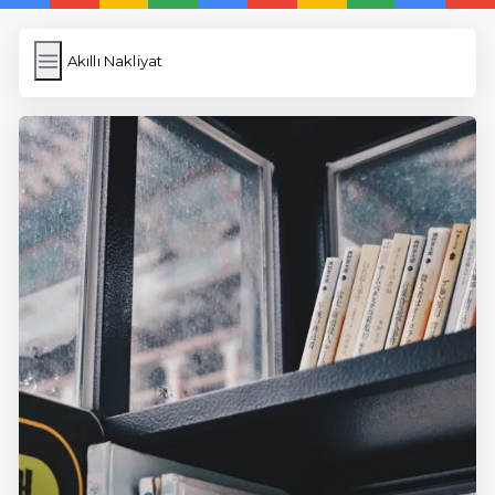
Akıllı Nakliyat
Akıllı Nakliyat
İngilizce Kelimeler
Képfeltöltés
Wordpress Cache
Anasayfa
5 Günde İngilizce
İngilizce
Dil Eğitimi
En Hızlı İngilizce
En Kolay İngilizce