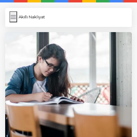
Akıllı Nakliyat
Akıllı Nakliyat
İngilizce Kelimeler
Képfeltöltés
Wordpress Cache
Anasayfa
5 Günde İngilizce
İngilizce
Dil Eğitimi
En Hızlı İngilizce
En Kolay İngilizce