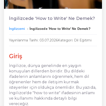
En Ucuz İngilizce
En Uygun İngilizce
İngilizcede 'How to Write' Ne Demek?
Hızlı İngilizce
İngilizcemi
İngilizcede 'How to Write' Ne Demek?
Yayınlanma Tarihi: 03.07.2026
Kategori: Dil Eğitimi
Giriş
İngilizce, dünya genelinde en yaygın
konuşulan dillerden biridir. Bu dildeki
ifadelerin anlamlarını öğrenmek, hem dil
öğrenenler hem de iletişim kurmak
isteyenler için oldukça önemlidir. Bu yazıda,
İngilizce'de "how to write" ifadesinin anlamı
ve kullanımı hakkında detaylı bilgi
vereceğiz.