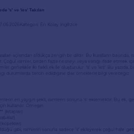
ede 's' ve 'ies' Takıları
27.06.2026
Kategori: En Kolay İngilizce
 kuralları açısından oldukça zengin bir dildir. Bu kuralların başında, 
r. Çoğul isimler, birden fazla nesneyi veya varlığı ifade etmek için 
ler genellikle iki farklı ek ile oluşturulur: 's' ve 'ies'. Bu yazıda, b
ngi durumlarda tercih edildiğine dair örneklerle bilgi vereceğiz.
imlerin en yaygın şekli, isimlerin sonuna 's' eklemektir. Bu ek, ge
çin kullanılır. Örneğin:
* (kitaplar)
arabalar)
 (köpekler)
düğü gibi, isimlerin sonuna sadece 's' ekleyerek çoğul hale geti