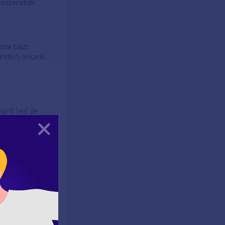
sterebilir.
 sıra bazı
isinden önceki
rfi 'ies' ile
Kapat
r. Eğer 'y'
alardır.