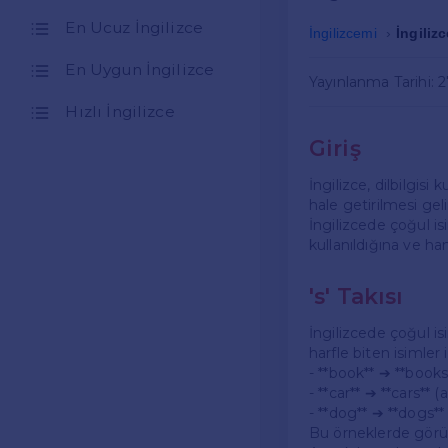
En Ucuz İngilizce
İngilizcemi
İngilizc
En Uygun İngilizce
Yayınlanma Tarihi: 
Hızlı İngilizce
Giriş
İngilizce, dilbilgisi
hale getirilmesi geli
İngilizcede çoğul isim
kullanıldığına ve ha
's' Takısı
İngilizcede çoğul is
harfle biten isimler i
- **book** ➔ **books*
- **car** ➔ **cars** (
- **dog** ➔ **dogs**
Bu örneklerde görül