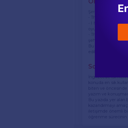
Örneklerle 
En
Şimdi 's' ve 'ies' ta
- The **cat** is sle
- I have a new **to
oyuncak aldı.)
- This **city** is be
şehirler tarihleriyle 
Bu örneklerde, çoğul 
edildiğini görebiliriz.
Sonuç
İngilizcede isimlerin 
konuda en sık kullanıla
biten ve öncesinde s
yazım ve konuşmada
Bu yazıda yer alan b
kazandırmayı amaçla
iletişimde önemli bi
öğrenme sürecinin en