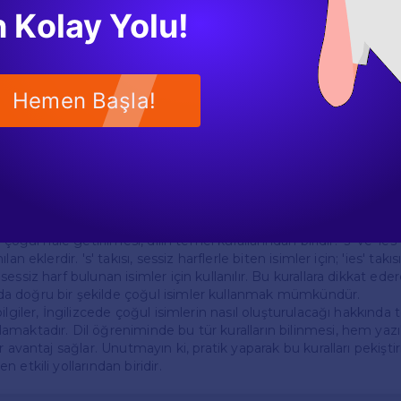
Açıklama
 Kolay Yolu!
kılarının kullanıldığı bazı örnek cümleler oluşturalım.
eping. ➔ There are two **cats** in the garden. (Kedi uyuyor. Bahçed
y**. ➔ She bought many new **toys**. (Yeni bir oyuncağım var. O,
Hemen Başla!
autiful. ➔ These **cities** are famous for their history. (Bu şehir g
ünlüdür.)
isimlerin nasıl kullanıldığını ve 's' ile 'ies' takılarının hangi duru
çoğul hale getirilmesi, dilin temel kurallarından biridir. 's' ve 'ies' 
n eklerdir. 's' takısı, sessiz harflerle biten isimler için; 'ies' takısı 
essiz harf bulunan isimler için kullanılır. Bu kurallara dikkat eder
 doğru bir şekilde çoğul isimler kullanmak mümkündür.
ilgiler, İngilizcede çoğul isimlerin nasıl oluşturulacağı hakkında 
maktadır. Dil öğreniminde bu tür kuralların bilinmesi, hem yazı
r avantaj sağlar. Unutmayın ki, pratik yaparak bu kuralları pekişti
 etkili yollarından biridir.