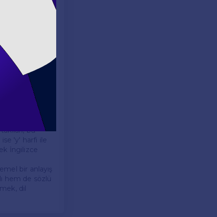
e iki kedi var.)
 birçok yeni
üzeldir. Bu
mlarda tercih
takıları, bu
ise 'y' harfi ile
ek İngilizce
temel bir anlayış
lı hem de sözlü
rmek, dil