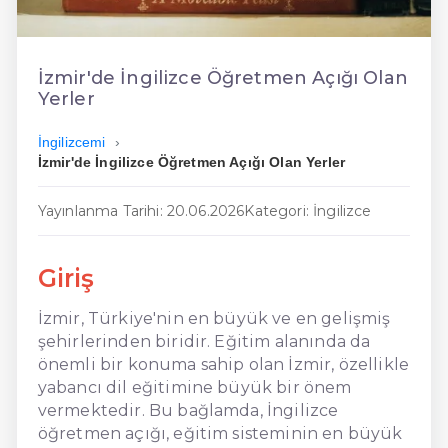
En Ucuz İngilizce
En Uygun İngilizce
İzmir'de İngilizce Öğretmen Açığı Olan
Yerler
Hızlı İngilizce
İngilizcemi
İzmir'de İngilizce Öğretmen Açığı Olan Yerler
Yayınlanma Tarihi: 20.06.2026
Kategori: İngilizce
Giriş
İzmir, Türkiye'nin en büyük ve en gelişmiş
şehirlerinden biridir. Eğitim alanında da
önemli bir konuma sahip olan İzmir, özellikle
yabancı dil eğitimine büyük bir önem
vermektedir. Bu bağlamda, İngilizce
öğretmen açığı, eğitim sisteminin en büyük