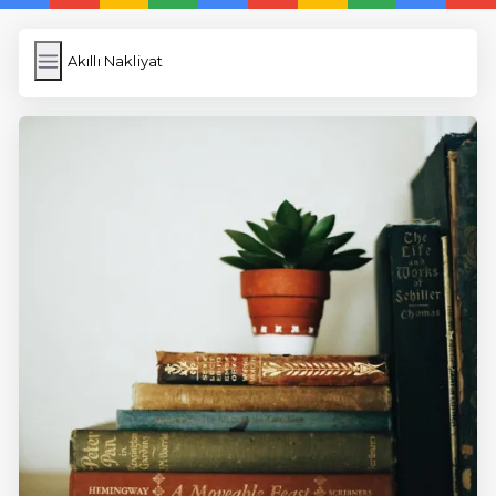
Akıllı Nakliyat
Akıllı Nakliyat
İngilizce Kelimeler
Képfeltöltés
Wordpress Cache
Anasayfa
5 Günde İngilizce
İngilizce
Dil Eğitimi
En Hızlı İngilizce
En Kolay İngilizce