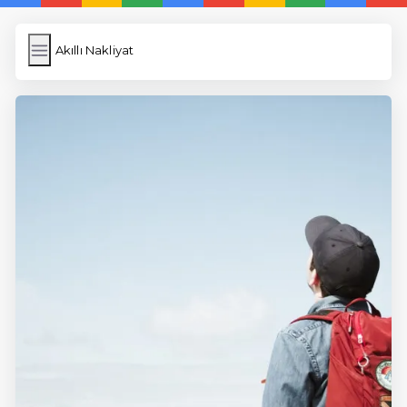
Akıllı Nakliyat
Akıllı Nakliyat
İngilizce Kelimeler
Képfeltöltés
Wordpress Cache
Anasayfa
5 Günde İngilizce
İngilizce
Dil Eğitimi
En Hızlı İngilizce
En Kolay İngilizce