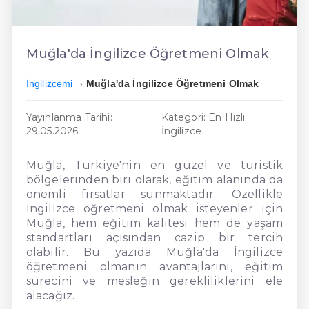
En Ucuz İngilizce
En Uygun İngilizce
Muğla'da İngilizce Öğretmeni Olmak
Hızlı İngilizce
İngilizcemi
Muğla'da İngilizce Öğretmeni Olmak
Yayınlanma Tarihi:
Kategori: En Hızlı
29.05.2026
İngilizce
Muğla, Türkiye'nin en güzel ve turistik
bölgelerinden biri olarak, eğitim alanında da
önemli fırsatlar sunmaktadır. Özellikle
İngilizce öğretmeni olmak isteyenler için
Muğla, hem eğitim kalitesi hem de yaşam
standartları açısından cazip bir tercih
olabilir. Bu yazıda Muğla'da İngilizce
öğretmeni olmanın avantajlarını, eğitim
sürecini ve mesleğin gerekliliklerini ele
alacağız.