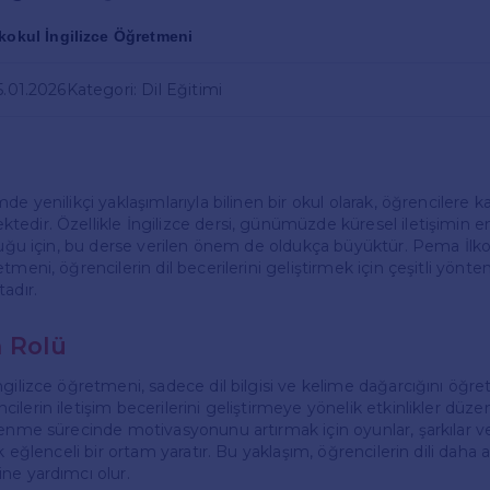
kokul İngilizce Öğretmeni
5.01.2026
Kategori: Dil Eğitimi
e yenilikçi yaklaşımlarıyla bilinen bir okul olarak, öğrencilere kal
edir. Özellikle İngilizce dersi, günümüzde küresel iletişimin 
lduğu için, bu derse verilen önem de oldukça büyüktür. Pema İlk
tmeni, öğrencilerin dil becerilerini geliştirmek için çeşitli yönte
adır.
 Rolü
ngilizce öğretmeni, sadece dil bilgisi ve kelime dağarcığını öğr
lerin iletişim becerilerini geliştirmeye yönelik etkinlikler düzen
renme sürecinde motivasyonunu artırmak için oyunlar, şarkılar ve
k eğlenceli bir ortam yaratır. Bu yaklaşım, öğrencilerin dili daha akt
ne yardımcı olur.