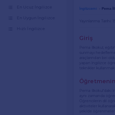
En Ucuz İngilizce
İngilizcemi
Pema İl
En Uygun İngilizce
Yayınlanma Tarihi: 1
Hızlı İngilizce
Giriş
Pema İlkokul, eğitimd
sunmayı hedeflemekt
araçlarından biri o
yapan İngilizce öğre
teknikler kullanmakt
Öğretmenin
Pema İlkokul'daki İ
aynı zamanda öğrenci
Öğrencilerin dil öğ
aktiviteler kullanara
şekilde öğrenmeleri