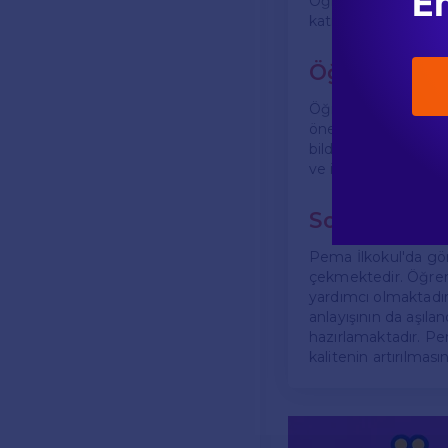
En
Öğrencilerin, farklı
katılımları teşvik edil
Öğrenci Geri
Öğrencilerin dersler
önemlidir. Pema İlko
bildirimler doğrultu
ve ihtiyaçlarına dah
Sonuç
Pema İlkokul'da gör
çekmektedir. Öğrenci
yardımcı olmaktadır. 
anlayışının da aşıla
hazırlamaktadır. Pe
kalitenin artırılmas