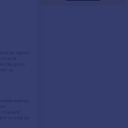
iteli bir eğitim
en önemli
okul'da görev
mler ve
etmekle kalmaz;
ler.
 interaktif
if ve etkili bir