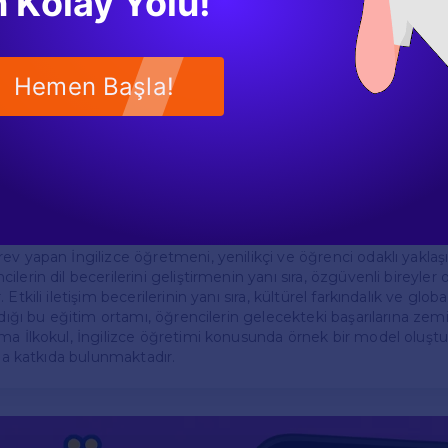
 Kolay Yolu!
 kültürlerle etkileşimde bulunmalarını sağlamak için uluslararası p
ir.
 Bildirimleri
Hemen Başla!
le ilgili geri bildirimleri, öğretmenin sürekli gelişimi açısından s
kul'da, öğrencilerin derslere yönelik görüşleri düzenli olarak alın
sunda ders içerikleri ve yöntemler gözden geçirilir. Bu sayede öğ
a uygun bir eğitim süreci sağlanmış olur.
ev yapan İngilizce öğretmeni, yenilikçi ve öğrenci odaklı yaklaş
lerin dil becerilerini geliştirmenin yanı sıra, özgüvenli bireyler 
Etkili iletişim becerilerinin yanı sıra, kültürel farkındalık ve glob
ndığı bu eğitim ortamı, öğrencilerin gelecekteki başarılarına zem
ma İlkokul, İngilizce öğretimi konusunda örnek bir model oluştu
ına katkıda bulunmaktadır.