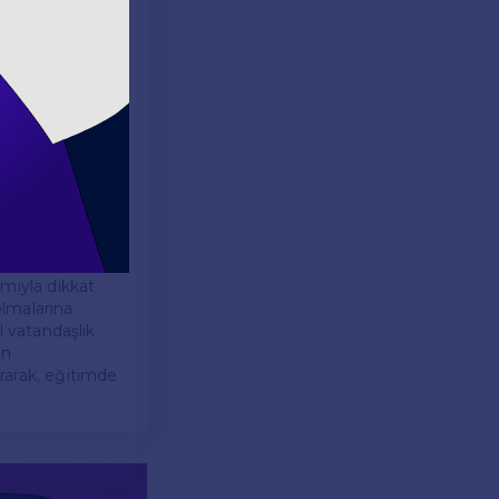
rojelere
on derece
ır ve bu geri
rencilerin istek
ımıyla dikkat
olmalarına
al vatandaşlık
in
rarak, eğitimde