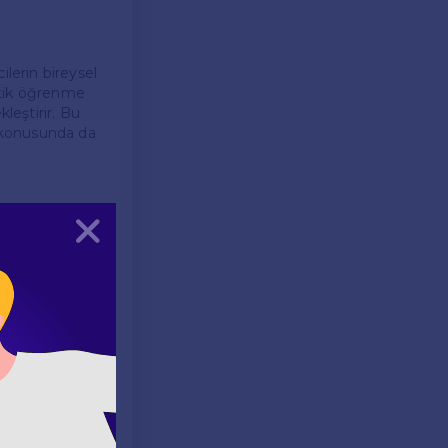
ilerin bireysel
tetik öğrenme
leştirir. Bu
e konusunda da
Kapat
l kitaplar,
materyaller
şitsel
ecekte de
erilerinin yanı
enlenir.