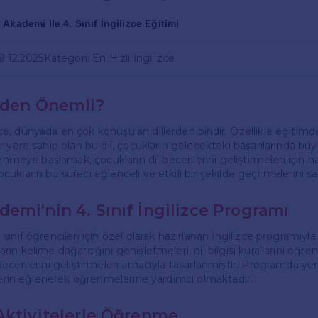
Akademi ile 4. Sınıf İngilizce Eğitimi
9.12.2025
Kategori: En Hızlı İngilizce
eden Önemli?
, dünyada en çok konuşulan dillerden biridir. Özellikle eğitimde
 yere sahip olan bu dil, çocukların gelecekteki başarılarında büyü
enmeye başlamak, çocukların dil becerilerini geliştirmeleri için hari
ukların bu süreci eğlenceli ve etkili bir şekilde geçirmelerini s
emi'nin 4. Sınıf İngilizce Programı
ınıf öğrencileri için özel olarak hazırlanan İngilizce programıyla
ın kelime dağarcığını genişletmeleri, dil bilgisi kurallarını öğre
cerilerini geliştirmeleri amacıyla tasarlanmıştır. Programda yer 
ilerin eğlenerek öğrenmelerine yardımcı olmaktadır.
Aktivitelerle Öğrenme