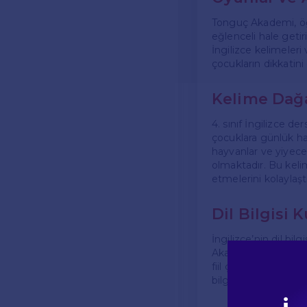
Tonguç Akademi, öğre
eğlenceli hale getir
İngilizce kelimeleri v
çocukların dikkatin
Kelime Dağa
4. sınıf İngilizce 
çocuklara günlük ha
hayvanlar ve yiyecek
olmaktadır. Bu keli
etmelerini kolaylaştı
Dil Bilgisi 
İngilizce’nin dil bil
Akademi, dil bilgisi
fiil çekimleri gibi k
bilgisi kurallarını k