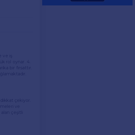
 ve iş
k rol oynar. 4.
ka bir fırsattır.
ağlamaktadır.
 dikkat çekiyor.
nmeleri ve
alan çeşitli