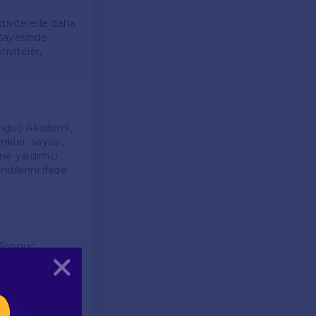
tivitelerle daha
r sayesinde
tiviteler,
Tonguç Akademi,
ler, sayılar,
rine yardımcı
dilerini ifade
. Tonguç
arı, zamanlar ve
Kapat
e çocuklar, dil