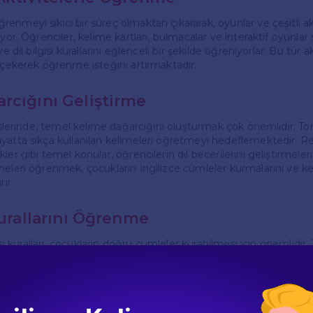
nmeyi sıkıcı bir süreç olmaktan çıkararak, oyunlar ve çeşitli ak
iyor. Öğrenciler, kelime kartları, bulmacalar ve interaktif oyunla
e dil bilgisi kurallarını eğlenceli bir şekilde öğreniyorlar. Bu tür ak
i çekerek öğrenme isteğini artırmaktadır.
rcığını Geliştirme
derslerinde, temel kelime dağarcığını oluşturmak çok önemlidir. 
yatta sıkça kullanılan kelimeleri öğretmeyi hedeflemektedir. Renk
ler gibi temel konular, öğrencilerin dil becerilerini geliştirmele
meleri öğrenmek, çocukların İngilizce cümleler kurmalarını ve ken
rır.
Kurallarını Öğrenme
gisi kuralları, çocukların doğru cümleler kurabilmesi için önemlidir
 konularını eğlenceli bir şekilde öğretmektedir. Basit cümle yapıl
onular, çeşitli örnekler ve aktivitelerle pekiştirilmektedir. Bu sayed
olayca öğrenir ve uygulama fırsatı bulurlar.