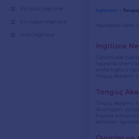
En Ucuz İngilizce
İngilizcemi
Tonguç 
En Uygun İngilizce
Yayınlanma Tarihi: 2
Hızlı İngilizce
İngilizce N
Günümüzde İngilizce
hayatında önemli bir
sınıfta İngilizce öğr
Tonguç Akademi, çoc
Tonguç Akad
Tonguç Akademi, 4. s
Bu program, çocuklar
İngilizce konuşma be
aktiviteler, öğrenc
Oyunlar ve 