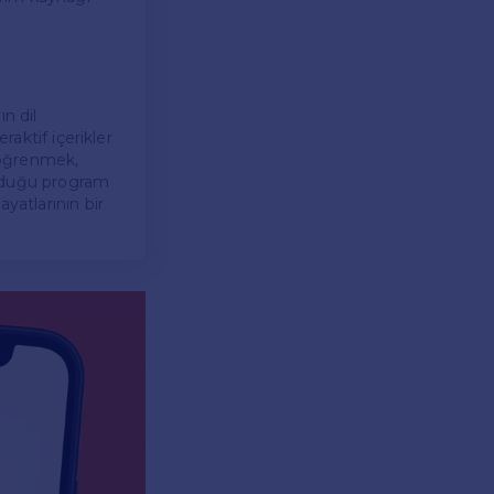
n dil
raktif içerikler
 öğrenmek,
unduğu program
yatlarının bir