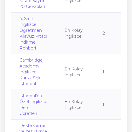
Kitabı Sayfa
İngilizce
20 Cevapları
4. Sınıf
İngilizce
Öğretmen
En Kolay
2
Kılavuz Kitabı
İngilizce
İndirme
Rehberi
Cambridge
Academy
En Kolay
İngilizce
1
İngilizce
Kursu Şişli
İstanbul
İstanbul'da
Özel İngilizce
En Kolay
1
Ders
İngilizce
Ücretleri
Destekleme
ve Yetiştirme