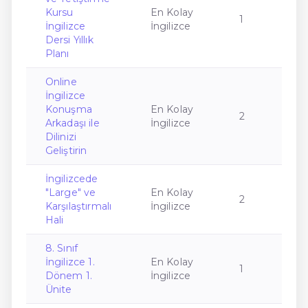
Kursu
En Kolay
1
İngilizce
İngilizce
Dersi Yıllık
Planı
Online
İngilizce
Konuşma
En Kolay
2
Arkadaşı ile
İngilizce
Dilinizi
Geliştirin
İngilizcede
"Large" ve
En Kolay
2
Karşılaştırmalı
İngilizce
Hali
8. Sınıf
İngilizce 1.
En Kolay
1
Dönem 1.
İngilizce
Ünite