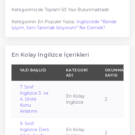
Kategorimizde Toplam 50 Yazı Bulunmaktadır.
Kategorinin En Popüler Yazısı:
İngilizcede "Bende
İyiyim, Seni Tanımak İstiyorum" Ne Demek?
En Kolay İngilizce İçerikleri
YAZI BAŞLIĞI
KATEGORI
OKUNMA
ADI
SAYISI
7. Sınıf
İngilizce 3. ve
En Kolay
4. Ünite
2
İngilizce
Konu
Anlatımı
9. Sınıf
İngilizce Ders
En Kolay
2