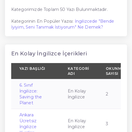
Kategorimizde Toplam 50 Yazı Bulunmaktadır.
Kategorinin En Popüler Yazısı:
İngilizcede "Bende
İyiyim, Seni Tanımak İstiyorum" Ne Demek?
En Kolay İngilizce İçerikleri
YAZI BAŞLIĞI
KATEGORI
OKUNMA
ADI
SAYISI
6. Sınıf
İngilizce:
En Kolay
2
Saving the
İngilizce
Planet
Ankara
Ücretsiz
En Kolay
3
İngilizce
İngilizce