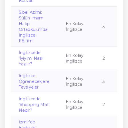
Kursları
Sibel Azimi:
Sülün İmam
Hatip
En Kolay
3
Ortaokulu'nda
İngilizce
İngilizce
Eğitimi
İngilizcede
En Kolay
'İyiyim' Nasıl
2
İngilizce
Yazılır?
İngilizce
En Kolay
Öğreneceklere
3
İngilizce
Tavsiyeler
İngilizcede
En Kolay
'Shopping Mall'
2
İngilizce
Nedir?
İzmir'de
İngilizce